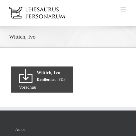
Zum
Inhalt
springen
Wittich, Ivo
Wittich, Ivo
Dateiformat :
PDF
Vorschau
Autor