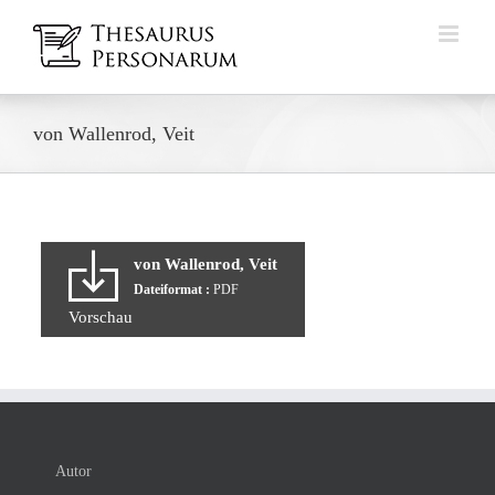
Zum
Inhalt
springen
von Wallenrod, Veit
von Wallenrod, Veit
Dateiformat :
PDF
Vorschau
Autor