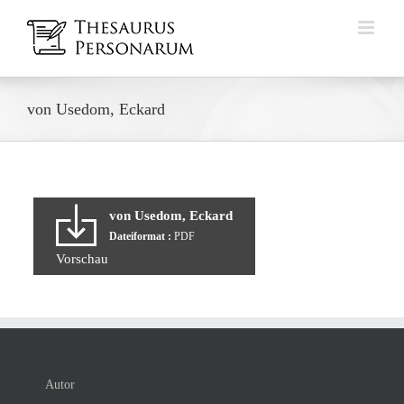
Zum
Inhalt
springen
von Usedom, Eckard
von Usedom, Eckard
Dateiformat :
PDF
Vorschau
Autor