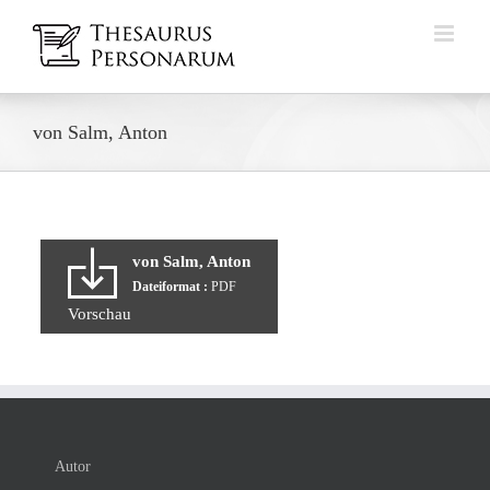
Zum
Inhalt
springen
von Salm, Anton
von Salm, Anton
Dateiformat :
PDF
Vorschau
Autor