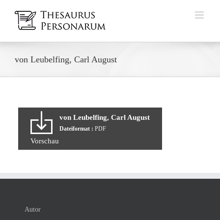
Zum
Inhalt
springen
von Leubelfing, Carl August
von Leubelfing, Carl August
Dateiformat :
PDF
Vorschau
Autor