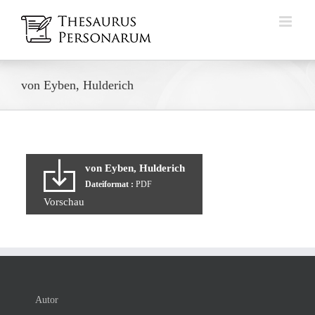
Zum
Inhalt
springen
von Eyben, Hulderich
von Eyben, Hulderich
Dateiformat :
PDF
Vorschau
Autor