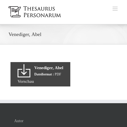
Zum
Inhalt
springen
Venediger, Abel
Venediger, Abel
Dateiformat :
PDF
Vorschau
Autor