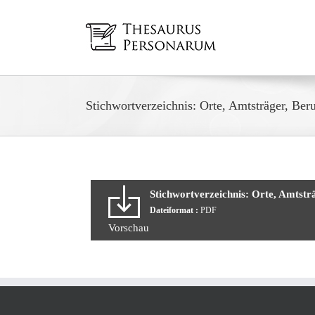
Zum
Inhalt
springen
Stichwortverzeichnis: Orte, Amtsträger, Ber
Stichwortverzeichnis: Orte, Amtstr
Dateiformat :
PDF
Vorschau