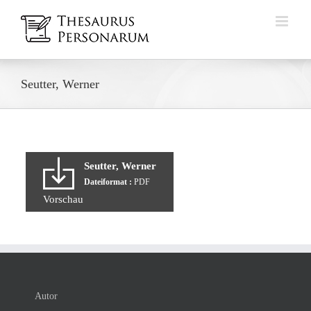
Zum
Inhalt
springen
Seutter, Werner
Seutter, Werner
Dateiformat :
PDF
Vorschau
Autor