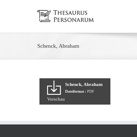
Zum
Inhalt
springen
Schenck, Abraham
Schenck, Abraham
Dateiformat :
PDF
Vorschau