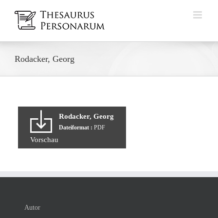
Zum
Inhalt
springen
Rodacker, Georg
Rodacker, Georg
Dateiformat :
PDF
Vorschau
Autor