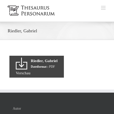
Zum
Inhalt
springen
Riedler, Gabriel
Riedler, Gabriel
Dateiformat :
PDF
Vorschau
Autor