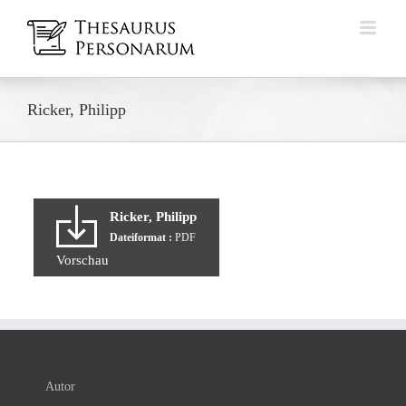
Zum
Inhalt
springen
Ricker, Philipp
Ricker, Philipp
Dateiformat :
PDF
Vorschau
Autor