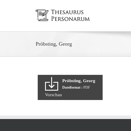
Zum
Inhalt
springen
Pröbsting, Georg
Pröbsting, Georg
Dateiformat :
PDF
Vorschau