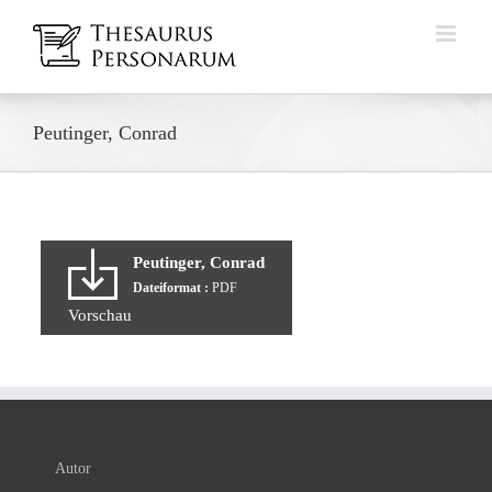
Zum
Inhalt
springen
Peutinger, Conrad
Peutinger, Conrad
Dateiformat :
PDF
Vorschau
Autor