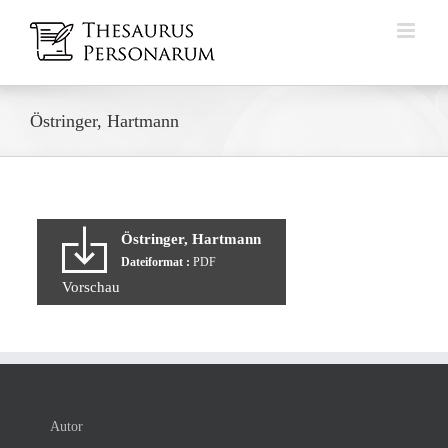
Zum
Inhalt
springen
Östringer, Hartmann
Östringer, Hartmann
Dateiformat :
PDF
Vorschau
Autor