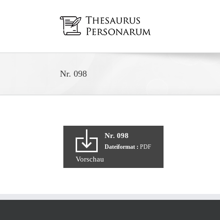
Zum
Inhalt
springen
Nr. 098
Nr. 098
Dateiformat :
PDF
Vorschau