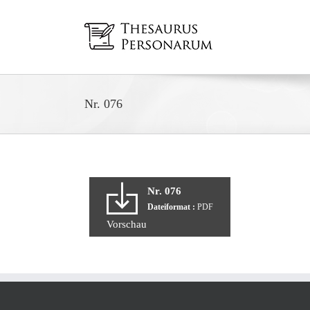
Zum
Inhalt
springen
Nr. 076
Nr. 076
Dateiformat :
PDF
Vorschau