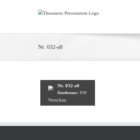
Zum
Inhalt
springen
Nr. 032-a8
Nr. 032-a8
Dateiformat :
PDF
Vorschau