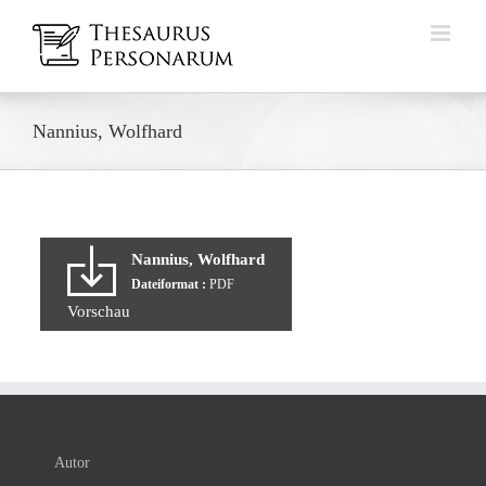
Zum
Inhalt
springen
Nannius, Wolfhard
Nannius, Wolfhard
Dateiformat :
PDF
Vorschau
Autor