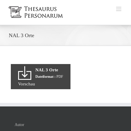
Zum
Inhalt
springen
NAL 3 Orte
NAL 3 Orte
Dateiformat :
PDF
Vorschau
Autor