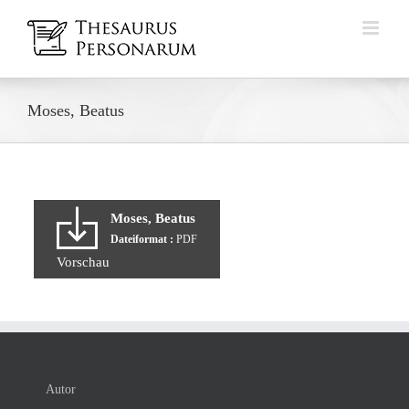
Zum
Inhalt
springen
Moses, Beatus
Moses, Beatus
Dateiformat :
PDF
Vorschau
Autor