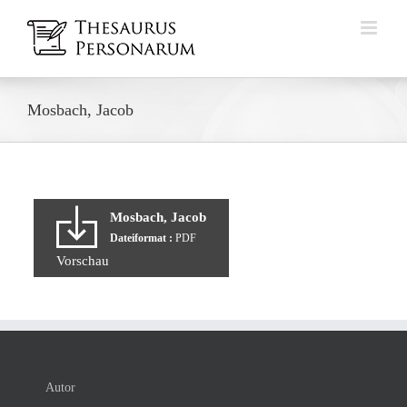
Zum
Inhalt
springen
Mosbach, Jacob
Mosbach, Jacob
Dateiformat :
PDF
Vorschau
Autor