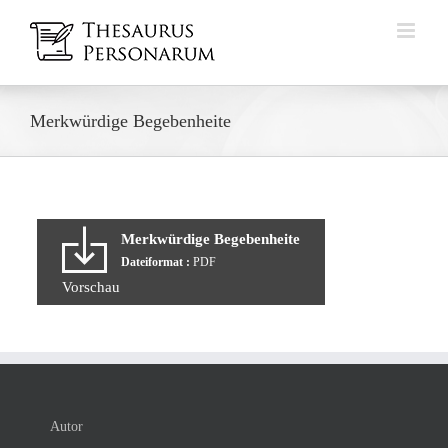
Zum
Inhalt
springen
Merkwürdige Begebenheite
Merkwürdige Begebenheite
Dateiformat :
PDF
Vorschau
Autor