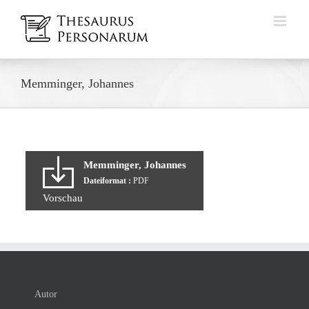
Zum
Inhalt
springen
Memminger, Johannes
Memminger, Johannes
Dateiformat :
PDF
Vorschau
Autor