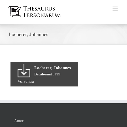
Zum
Inhalt
springen
Locherer, Johannes
Locherer, Johannes
Dateiformat :
PDF
Vorschau
Autor