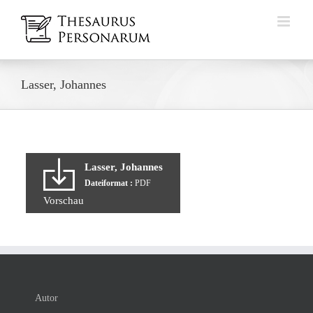
Zum
Inhalt
springen
Lasser, Johannes
Lasser, Johannes
Dateiformat :
PDF
Vorschau
Autor