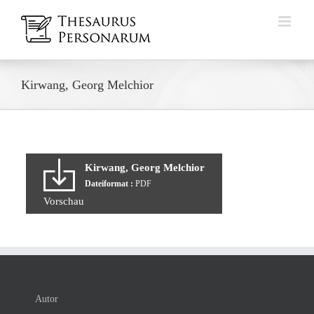
Zum
Inhalt
springen
Kirwang, Georg Melchior
Kirwang, Georg Melchior
Dateiformat :
PDF
Vorschau
Autor