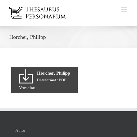
Zum
Inhalt
springen
Horcher, Philipp
Horcher, Philipp
Dateiformat :
PDF
Vorschau
Autor