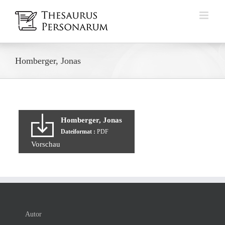
Zum
Inhalt
springen
Homberger, Jonas
Homberger, Jonas
Dateiformat :
PDF
Vorschau
Autor