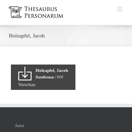
Zum
Inhalt
springen
Holzapfel, Jacob
Holzapfel, Jacob
Dateiformat :
PDF
Vorschau
Autor