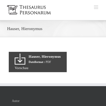
Zum
Inhalt
springen
Hauser, Hieronymus
Hauser, Hieronymus
Dateiformat :
PDF
Vorschau
Autor