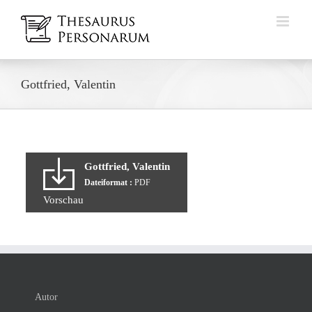
Zum
Inhalt
springen
Gottfried, Valentin
Gottfried, Valentin
Dateiformat :
PDF
Vorschau
Autor