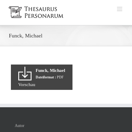
Zum
Inhalt
springen
Funck, Michael
Funck, Michael
Dateiformat :
PDF
Vorschau
Autor