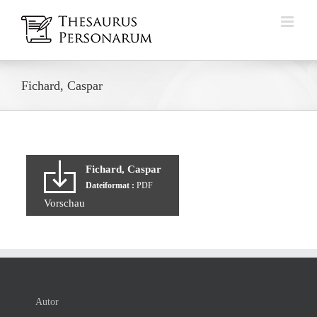
Zum
Inhalt
springen
Fichard, Caspar
Fichard, Caspar
Dateiformat :
PDF
Vorschau
Autor