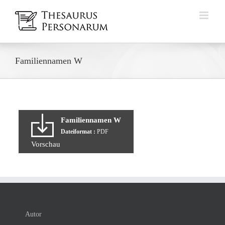
Zum
Inhalt
springen
Familiennamen W
Familiennamen W
Dateiformat :
PDF
Vorschau
Autor