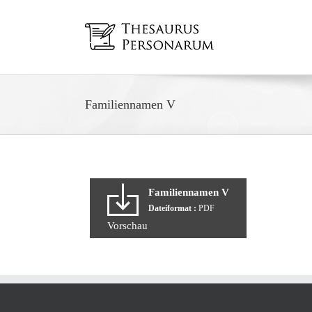
Zum
Inhalt
springen
Familiennamen V
Familiennamen V
Dateiformat :
PDF
Vorschau