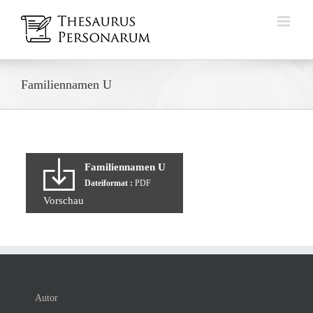
Zum
Inhalt
springen
Familiennamen U
Familiennamen U
Dateiformat :
PDF
Vorschau
Autor