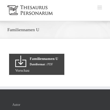
Zum
Inhalt
springen
Familiennamen U
Familiennamen U
Dateiformat :
PDF
Vorschau
Autor