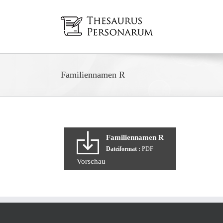
Zum
Inhalt
springen
Familiennamen R
Familiennamen R
Dateiformat :
PDF
Vorschau