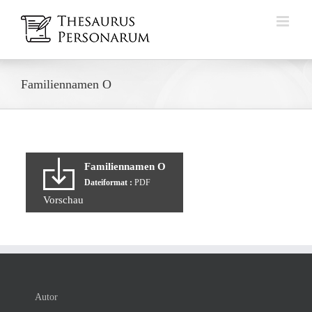
Zum
Inhalt
springen
Familiennamen O
Familiennamen O
Dateiformat :
PDF
Vorschau
Autor