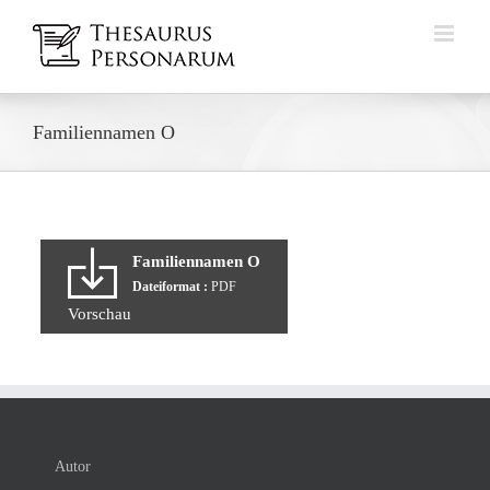
Zum
Inhalt
springen
Familiennamen O
Familiennamen O
Dateiformat :
PDF
Vorschau
Autor