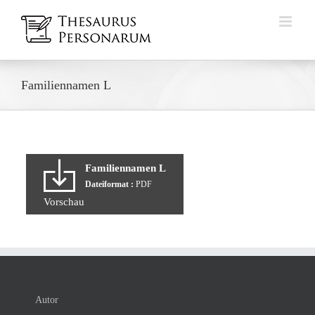
Zum
Inhalt
springen
Familiennamen L
Familiennamen L
Dateiformat :
PDF
Vorschau
Autor