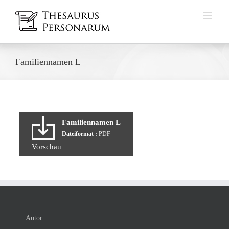
Zum
Inhalt
springen
Familiennamen L
Familiennamen L
Dateiformat :
PDF
Vorschau
Autor