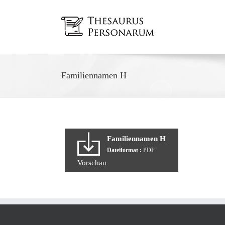
Zum
Inhalt
springen
Familiennamen H
Familiennamen H
Dateiformat :
PDF
Vorschau