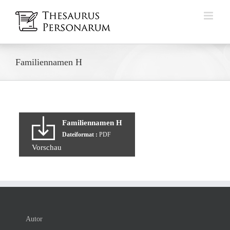
Zum
Inhalt
springen
Familiennamen H
Familiennamen H
Dateiformat :
PDF
Vorschau
Autor