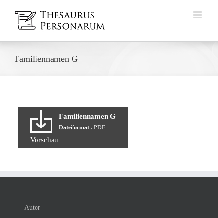
Zum
Inhalt
springen
Familiennamen G
Familiennamen G
Dateiformat :
PDF
Vorschau
Autor