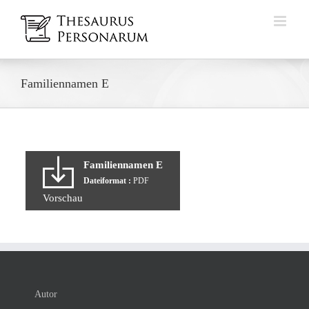
Zum
Inhalt
springen
Familiennamen E
Familiennamen E
Dateiformat :
PDF
Vorschau
Autor