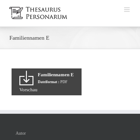
Zum
Inhalt
springen
Familiennamen E
Familiennamen E
Dateiformat :
PDF
Vorschau
Autor