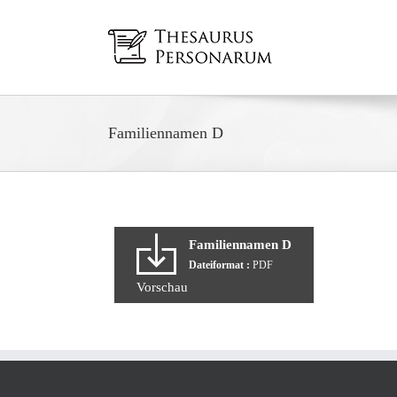
Zum
Inhalt
springen
Familiennamen D
Familiennamen D
Dateiformat :
PDF
Vorschau